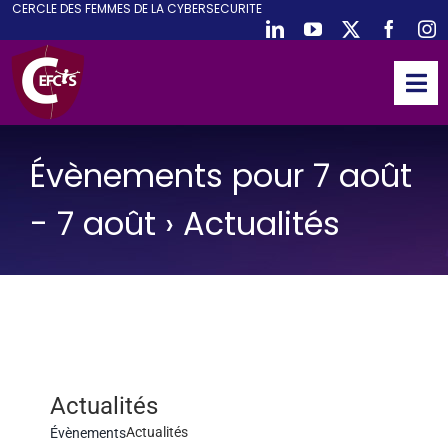
CE
RCLE DES
F
EMMES DE LA
CY
BER
S
ECURITE
Passer
au
contenu
Tog
Nav
ACCUEIL
Évènements pour 7 août
CEFCYS
ACTIVITES
- 7 août
› Actualités
EVENEMENTS
PUBLICATIONS
PODCAST
NOUS REJOINDRE
Actualités
PARTENAIRES
Actualités
Évènements