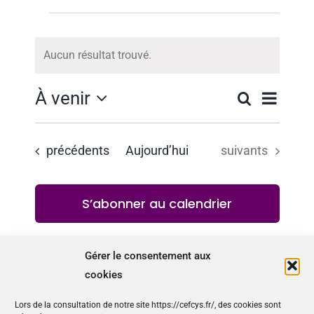
CONTACT
Évènements
Aucun résultat trouvé.
Notice
Nav
À venir
Recherche
Rech
Liste
Sélectionnez
de
une
et
vue
Évènements
Évènements
date.
précédents
Aujourd’hui
suivants
navig
Évè
S’abonner au calendrier
de
vues
Gérer le consentement aux
Évèn
cookies
Lors de la consultation de notre site https://cefcys.fr/, des cookies sont