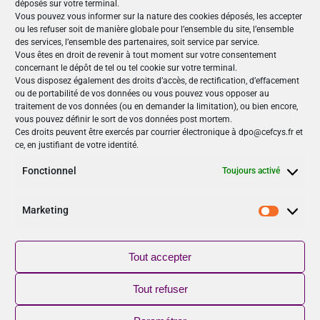
déposés sur votre terminal.
Vous pouvez vous informer sur la nature des cookies déposés, les accepter
ou les refuser soit de manière globale pour l’ensemble du site, l’ensemble
des services, l’ensemble des partenaires, soit service par service.
Vous êtes en droit de revenir à tout moment sur votre consentement
concernant le dépôt de tel ou tel cookie sur votre terminal.
Nos Publications
Vous disposez également des droits d’accès, de rectification, d’effacement
ou de portabilité de vos données ou vous pouvez vous opposer au
Articles (69)
traitement de vos données (ou en demander la limitation), ou bien encore,
Le Cefcys et son engagement (4)
vous pouvez définir le sort de vos données post mortem.
Ces droits peuvent être exercés par courrier électronique à dpo@cefcys.fr et
Le Cyber Women Day (10)
ce, en justifiant de votre identité.
Les femmes dans la cyber (19)
Les publications du Cefcys (7)
Fonctionnel
Toujours activé
Podcasts (2)
publié par un(e) membre du Cefcys (20)
Marketing
Marketi
Sensibilisation (1)
Vidéos (8)
Tout accepter
Suivez-nous
Tout refuser
NOUVEAU