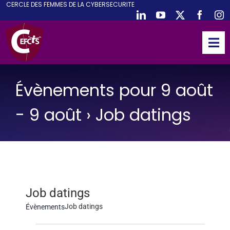
CE
RCLE DES
F
EMMES DE LA
CY
BER
S
ECURITE
Passer
au
contenu
Tog
Nav
ACCUEIL
Évènements pour 9 août
CEFCYS
ACTIVITES
- 9 août
› Job datings
EVENEMENTS
PUBLICATIONS
PODCAST
NOUS REJOINDRE
Job datings
Job datings
Évènements
PARTENAIRES