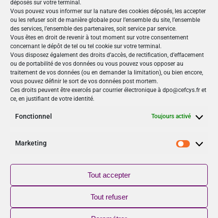
déposés sur votre terminal.
Vous pouvez vous informer sur la nature des cookies déposés, les accepter
ou les refuser soit de manière globale pour l’ensemble du site, l’ensemble
des services, l’ensemble des partenaires, soit service par service.
Vous êtes en droit de revenir à tout moment sur votre consentement
concernant le dépôt de tel ou tel cookie sur votre terminal.
Nos Publications
Vous disposez également des droits d’accès, de rectification, d’effacement
ou de portabilité de vos données ou vous pouvez vous opposer au
Articles (69)
traitement de vos données (ou en demander la limitation), ou bien encore,
Le Cefcys et son engagement (4)
vous pouvez définir le sort de vos données post mortem.
Ces droits peuvent être exercés par courrier électronique à dpo@cefcys.fr et
Le Cyber Women Day (10)
ce, en justifiant de votre identité.
Les femmes dans la cyber (19)
Les publications du Cefcys (7)
Fonctionnel
Toujours activé
Podcasts (2)
publié par un(e) membre du Cefcys (20)
Marketing
Marketi
Sensibilisation (1)
Vidéos (8)
Tout accepter
Suivez-nous
Tout refuser
NOUVEAU