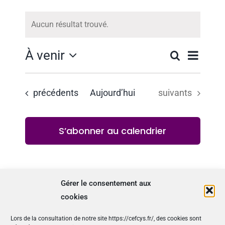
Évènements
CONTACT
Aucun résultat trouvé.
Notice
Nav
À venir
Recherche
Rech
Liste
Sélectionnez
de
une
et
vue
Évènements
Évènements
date.
précédents
Aujourd’hui
suivants
navig
Évè
S’abonner au calendrier
de
vues
Évèn
Gérer le consentement aux
cookies
Lors de la consultation de notre site https://cefcys.fr/, des cookies sont