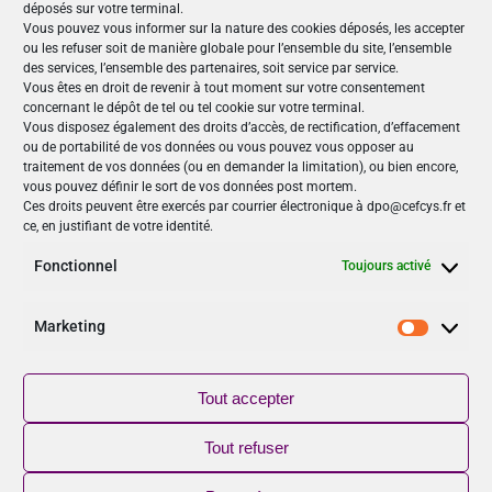
déposés sur votre terminal.
Devenir partenaire
Vous pouvez vous informer sur la nature des cookies déposés, les accepter
ou les refuser soit de manière globale pour l’ensemble du site, l’ensemble
des services, l’ensemble des partenaires, soit service par service.
Vous êtes en droit de revenir à tout moment sur votre consentement
concernant le dépôt de tel ou tel cookie sur votre terminal.
Nos Publications
Vous disposez également des droits d’accès, de rectification, d’effacement
ou de portabilité de vos données ou vous pouvez vous opposer au
Articles (69)
traitement de vos données (ou en demander la limitation), ou bien encore,
Le Cefcys et son engagement (4)
vous pouvez définir le sort de vos données post mortem.
Ces droits peuvent être exercés par courrier électronique à dpo@cefcys.fr et
Le Cyber Women Day (10)
ce, en justifiant de votre identité.
Les femmes dans la cyber (19)
Les publications du Cefcys (7)
Fonctionnel
Toujours activé
Podcasts (2)
publié par un(e) membre du Cefcys (20)
Marketing
Sensibilisation (1)
Marketi
Vidéos (8)
Tout accepter
Suivez-nous
Tout refuser
NOUVEAU