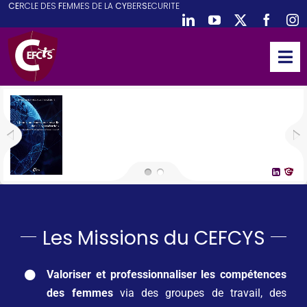
CE
RCLE DES
F
EMMES DE LA
CY
BER
S
ECURITE
Passer
au
contenu
Tog
Nav
ACCUEIL
CEFCYS
ACTIVITES
EVENEMENTS
PUBLICATIONS
PODCAST
Les Missions du CEFCYS
NOUS REJOINDRE
Valoriser et professionnaliser les compétences
PARTENAIRES
des femmes
via des groupes de travail, des