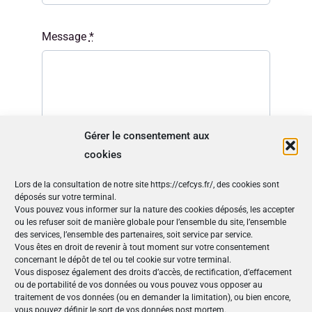
Message
*
Gérer le consentement aux
cookies
Lors de la consultation de notre site https://cefcys.fr/, des cookies sont
Envoyer
déposés sur votre terminal.
Vous pouvez vous informer sur la nature des cookies déposés, les accepter
ou les refuser soit de manière globale pour l’ensemble du site, l’ensemble
des services, l’ensemble des partenaires, soit service par service.
Vous êtes en droit de revenir à tout moment sur votre consentement
concernant le dépôt de tel ou tel cookie sur votre terminal.
Nos Publications
Vous disposez également des droits d’accès, de rectification, d’effacement
ou de portabilité de vos données ou vous pouvez vous opposer au
Articles (69)
traitement de vos données (ou en demander la limitation), ou bien encore,
vous pouvez définir le sort de vos données post mortem.
Le Cefcys et son engagement (4)