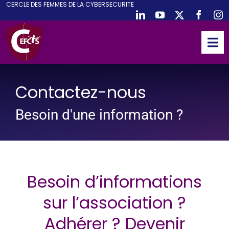
CE
RCLE DES
F
EMMES DE LA
CY
BER
S
ECURITE
Passer
au
contenu
Tog
Nav
ACCUEIL
CEFCYS
Contactez-nous
ACTIVITES
Besoin d'une information ?
EVENEMENTS
PUBLICATIONS
PODCAST
Besoin d’informations
NOUS REJOINDRE
sur l’association ?
PARTENAIRES
Adhérer ? Devenir