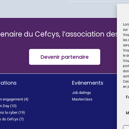
Lors
sur 
enaire du Cefcys, l’association des 
Vou
les
serv
Vou
Devenir partenaire
le d
Vou
por
don
sor
cations
Evénements
Ces 
en j
Job datings
F
on engagement (4)
Masterclass
n Day (10)
s la cyber (19)
M
s du Cefcys (7)