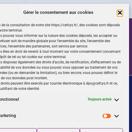
Gérer le consentement aux cookies
 de la consultation de notre site https://cefcys.fr/, des cookies sont déposés
votre terminal.
femmes de la Cybersécurité ?
s pouvez vous informer sur la nature des cookies déposés, les accepter ou
 refuser soit de manière globale pour l’ensemble du site, l’ensemble des
ices, l’ensemble des partenaires, soit service par service.
s êtes en droit de revenir à tout moment sur votre consentement concernant
épôt de tel ou tel cookie sur votre terminal.
s disposez également des droits d’accès, de rectification, d’effacement ou de
tabilité de vos données ou vous pouvez vous opposer au traitement de vos
nées (ou en demander la limitation), ou bien encore, vous pouvez définir le
t de vos données post mortem.
Suivez-nous
droits peuvent être exercés par courrier électronique à dpo@cefcys.fr et ce,
ustifiant de votre identité.
onctionnel
Toujours activé
NOUVEAU
Retrouver le CEFCYS sur YouTube,
arketing
abonnez-vous !
Marketing