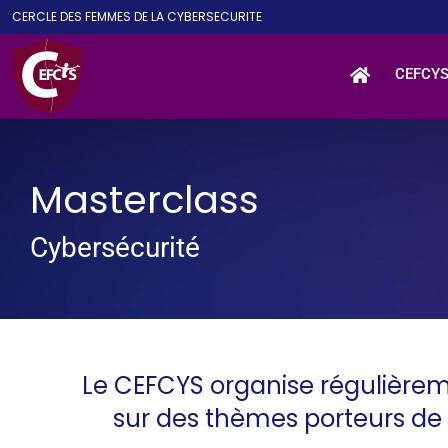
Passer
CE
RCLE DES
F
EMMES DE LA
CY
BER
S
ECURITE
au
contenu
CEFCY
Masterclass
Cybersécurité
Le CEFCYS organise régulièrem
sur des thèmes porteurs de 