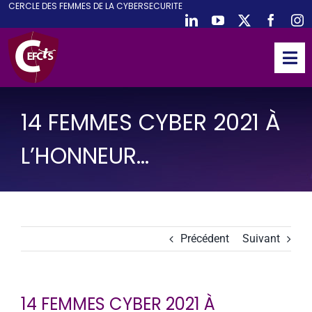
CE
RCLE DES
F
EMMES DE LA
CY
BER
S
ECURITE
Passer
au
contenu
Tog
Nav
ACCUEIL
14 FEMMES CYBER 2021 À
CEFCYS
ACTIVITES
L’HONNEUR…
EVENEMENTS
PUBLICATIONS
PODCAST
Précédent
Suivant
NOUS REJOINDRE
PARTENAIRES
14 FEMMES CYBER 2021 À