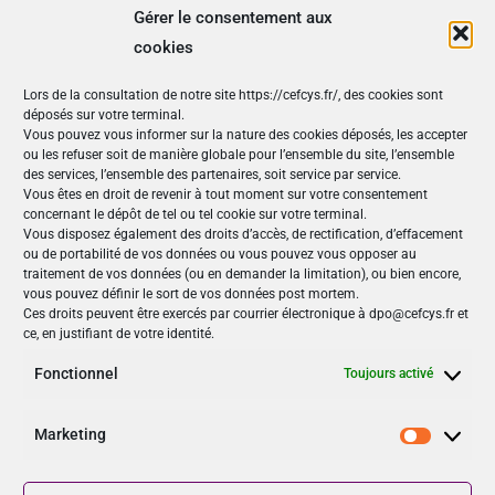
Sensibilisation (1)
Gérer le consentement aux
cookies
Vidéos (8)
Lors de la consultation de notre site https://cefcys.fr/, des cookies sont
Les derniers tweets
déposés sur votre terminal.
Vous pouvez vous informer sur la nature des cookies déposés, les accepter
ou les refuser soit de manière globale pour l’ensemble du site, l’ensemble
Tweets by @CEFCYS_Officiel
des services, l’ensemble des partenaires, soit service par service.
Vous êtes en droit de revenir à tout moment sur votre consentement
concernant le dépôt de tel ou tel cookie sur votre terminal.
Nos Publications
Vous disposez également des droits d’accès, de rectification, d’effacement
ou de portabilité de vos données ou vous pouvez vous opposer au
Articles (69)
traitement de vos données (ou en demander la limitation), ou bien encore,
Le Cefcys et son engagement (4)
vous pouvez définir le sort de vos données post mortem.
Ces droits peuvent être exercés par courrier électronique à dpo@cefcys.fr et
Le Cyber Women Day (10)
ce, en justifiant de votre identité.
Les femmes dans la cyber (19)
Les publications du Cefcys (7)
Fonctionnel
Toujours activé
Podcasts (2)
publié par un(e) membre du Cefcys (20)
Marketing
Sensibilisation (1)
Marketi
Vidéos (8)