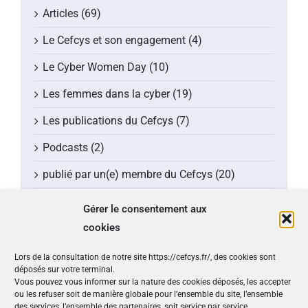
Articles (69)
Le Cefcys et son engagement (4)
Le Cyber Women Day (10)
Les femmes dans la cyber (19)
Les publications du Cefcys (7)
Podcasts (2)
publié par un(e) membre du Cefcys (20)
Sensibilisation (1)
Gérer le consentement aux
cookies
Vidéos (8)
Lors de la consultation de notre site https://cefcys.fr/, des cookies sont
Les derniers tweets
déposés sur votre terminal.
Vous pouvez vous informer sur la nature des cookies déposés, les accepter
ou les refuser soit de manière globale pour l’ensemble du site, l’ensemble
Tweets by @CEFCYS_Officiel
des services, l’ensemble des partenaires, soit service par service.