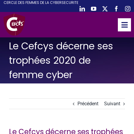
CE
RCLE DES
F
EMMES DE LA
CY
BER
S
ECURITE
Passer
au
contenu
Tog
Nav
ACCUEIL
Le Cefcys décerne ses
CEFCYS
trophées 2020 de
ACTIVITES
femme cyber
EVENEMENTS
PUBLICATIONS
PODCAST
Précédent
Suivant
NOUS REJOINDRE
PARTENAIRES
Le Cefcys décerne ses trophées