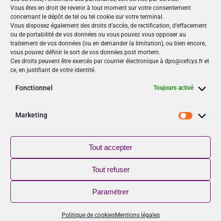
Vous êtes en droit de revenir à tout moment sur votre consentement
concernant le dépôt de tel ou tel cookie sur votre terminal.
Nos Publications
Vous disposez également des droits d’accès, de rectification, d’effacement
ou de portabilité de vos données ou vous pouvez vous opposer au
Articles (69)
traitement de vos données (ou en demander la limitation), ou bien encore,
Le Cefcys et son engagement (4)
vous pouvez définir le sort de vos données post mortem.
Ces droits peuvent être exercés par courrier électronique à dpo@cefcys.fr et
Le Cyber Women Day (10)
ce, en justifiant de votre identité.
Les femmes dans la cyber (19)
Les publications du Cefcys (7)
Fonctionnel
Toujours activé
Podcasts (2)
publié par un(e) membre du Cefcys (20)
Marketing
Sensibilisation (1)
Marketi
Vidéos (8)
Tout accepter
Suivez-nous
Tout refuser
NOUVEAU
Paramétrer
Retrouver le CEFCYS sur YouTube, abonnez-vous !
Politique de cookies
Mentions légales