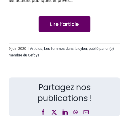
les acteurs publiques et privés…
Lire l’article
9 juin 2020
|
Articles
,
Les femmes dans la cyber
,
publié par un(e)
membre du Cefcys
Partagez nos
publications !
Facebook
X
LinkedIn
WhatsApp
Email