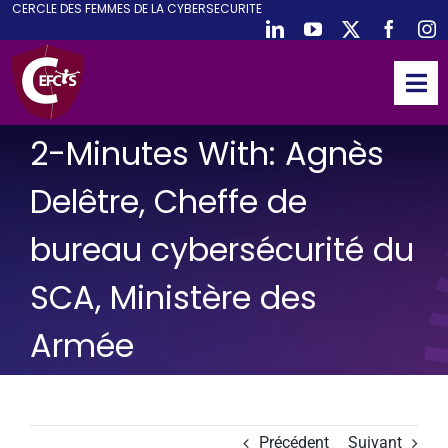
CE
RCLE DES
F
EMMES DE LA
CY
BER
S
ECURITE
Passer
au
contenu
Tog
Nav
ACCUEIL
2-Minutes With: Agnès
CEFCYS
Delêtre, Cheffe de
ACTIVITES
bureau cybersécurité du
EVENEMENTS
SCA, Ministère des
PUBLICATIONS
PODCAST
Armée
NOUS REJOINDRE
PARTENAIRES
Précédent
Suivant