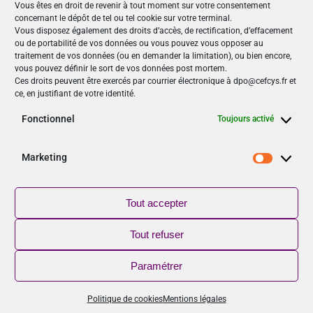
Vous êtes en droit de revenir à tout moment sur votre consentement
concernant le dépôt de tel ou tel cookie sur votre terminal.
Nos Publications
Vous disposez également des droits d’accès, de rectification, d’effacement
ou de portabilité de vos données ou vous pouvez vous opposer au
Articles (69)
traitement de vos données (ou en demander la limitation), ou bien encore,
Le Cefcys et son engagement (4)
vous pouvez définir le sort de vos données post mortem.
Ces droits peuvent être exercés par courrier électronique à dpo@cefcys.fr et
Le Cyber Women Day (10)
ce, en justifiant de votre identité.
Les femmes dans la cyber (19)
Les publications du Cefcys (7)
Fonctionnel
Toujours activé
Podcasts (2)
publié par un(e) membre du Cefcys (20)
Marketing
Sensibilisation (1)
Marketi
Vidéos (8)
Tout accepter
Suivez-nous
Tout refuser
NOUVEAU
Paramétrer
Retrouver le CEFCYS sur YouTube, abonnez-vous !
Politique de cookies
Mentions légales