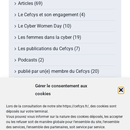
Articles (69)
Le Cefcys et son engagement (4)
Le Cyber Women Day (10)
Les femmes dans la cyber (19)
Les publications du Cefcys (7)
Podcasts (2)
publié par un(e) membre du Cefcys (20)
Sensibilisation (1)
Gérer le consentement aux
cookies
Vidéos (8)
Lors de la consultation de notre site https://cefcys.fr/, des cookies sont
Les derniers tweets
déposés sur votre terminal.
Vous pouvez vous informer sur la nature des cookies déposés, les accepter
ou les refuser soit de manière globale pour l’ensemble du site, l’ensemble
Tweets by @CEFCYS_Officiel
des services, l’ensemble des partenaires, soit service par service.