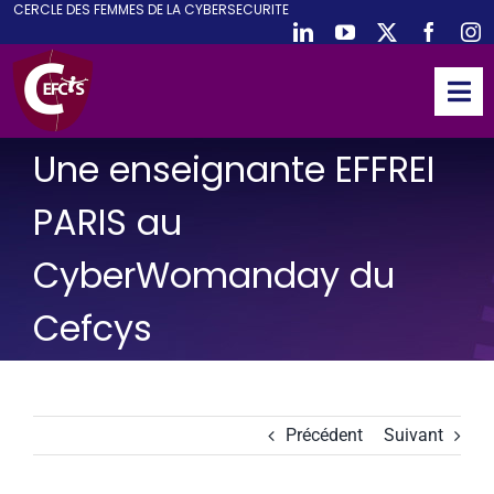
CE
RCLE DES
F
EMMES DE LA
CY
BER
S
ECURITE
Passer
au
contenu
Tog
Nav
ACCUEIL
Une enseignante EFFREI
CEFCYS
PARIS au
ACTIVITES
CyberWomanday du
EVENEMENTS
Cefcys
PUBLICATIONS
PODCAST
NOUS REJOINDRE
Précédent
Suivant
PARTENAIRES