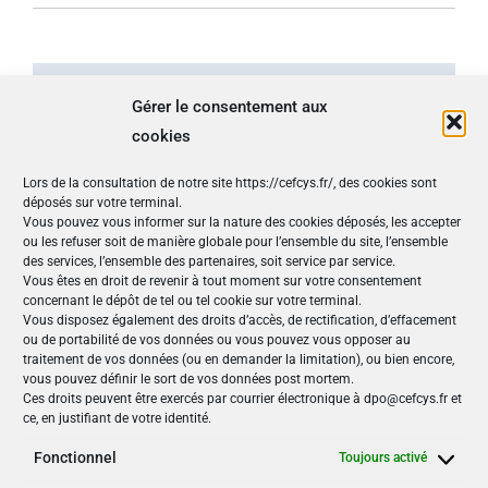
Gérer le consentement aux
Détails
cookies
Lors de la consultation de notre site https://cefcys.fr/, des cookies sont
Début :
22 mai -8h00
déposés sur votre terminal.
Fin :
23 mai -17h00
Vous pouvez vous informer sur la nature des cookies déposés, les accepter
ou les refuser soit de manière globale pour l’ensemble du site, l’ensemble
Site :
https://www.breizhctf.com/
des services, l’ensemble des partenaires, soit service par service.
Vous êtes en droit de revenir à tout moment sur votre consentement
concernant le dépôt de tel ou tel cookie sur votre terminal.
Nos Publications
Vous disposez également des droits d’accès, de rectification, d’effacement
ou de portabilité de vos données ou vous pouvez vous opposer au
Articles (69)
traitement de vos données (ou en demander la limitation), ou bien encore,
vous pouvez définir le sort de vos données post mortem.
Le Cefcys et son engagement (4)
Ces droits peuvent être exercés par courrier électronique à dpo@cefcys.fr et
Le Cyber Women Day (10)
ce, en justifiant de votre identité.
Les femmes dans la cyber (19)
Les publications du Cefcys (7)
Fonctionnel
Toujours activé
Podcasts (2)