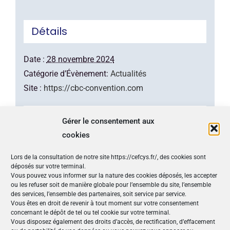
Détails
Date :
28 novembre 2024
Catégorie d’Évènement:
Actualités
Site :
https://cbc-convention.com
Lieu
Gérer le consentement aux
cookies
MEETT Parc des Expositions
Lors de la consultation de notre site https://cefcys.fr/, des cookies sont
Concorde Avenue
déposés sur votre terminal.
Aussonne
,
31840
France
Vous pouvez vous informer sur la nature des cookies déposés, les accepter
ou les refuser soit de manière globale pour l’ensemble du site, l’ensemble
+ Google Map
des services, l’ensemble des partenaires, soit service par service.
Vous êtes en droit de revenir à tout moment sur votre consentement
concernant le dépôt de tel ou tel cookie sur votre terminal.
Nos Publications
Vous disposez également des droits d’accès, de rectification, d’effacement