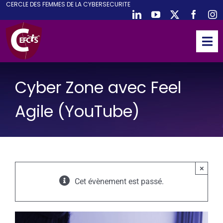
CE
RCLE DES
F
EMMES DE LA
CY
BER
S
ECURITE
Passer
au
contenu
Tog
Nav
ACCUEIL
Cyber Zone avec Feel
CEFCYS
ACTIVITES
Agile (YouTube)
EVENEMENTS
PUBLICATIONS
PODCAST
×
Cet évènement est passé.
NOUS REJOINDRE
PARTENAIRES