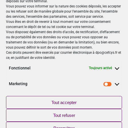
déposés sur votre terminal.
Vous pouvez vous informer sur la nature des cookies déposés, les accepter
En ligne
ou les refuser soit de manière globale pour l’ensemble du site, l’ensemble
des services, l’ensemble des partenaires, soit service par service.
Vous êtes en droit de revenir à tout moment sur votre consentement
concernant le dépôt de tel ou tel cookie sur votre terminal.
Nos Publications
Vous disposez également des droits d’accès, de rectification, d’effacement
ou de portabilité de vos données ou vous pouvez vous opposer au
Articles (69)
traitement de vos données (ou en demander la limitation), ou bien encore,
Le Cefcys et son engagement (4)
vous pouvez définir le sort de vos données post mortem.
Ces droits peuvent être exercés par courrier électronique à dpo@cefcys.fr et
Le Cyber Women Day (10)
ce, en justifiant de votre identité.
Les femmes dans la cyber (19)
Les publications du Cefcys (7)
Fonctionnel
Toujours activé
Podcasts (2)
publié par un(e) membre du Cefcys (20)
Marketing
Marketi
Sensibilisation (1)
Vidéos (8)
Tout accepter
Suivez-nous
Tout refuser
NOUVEAU