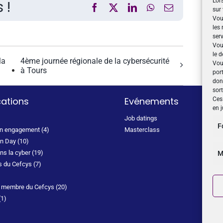
Lors
 !
Facebook
X
LinkedIn
WhatsApp
Email
sur 
Vou
les
serv
Vou
le d
la
4ème journée régionale de la cybersécurité
Vou
à Tours
por
don
sor
cations
Evénements
Ces 
en j
Job datings
F
on engagement (4)
Masterclass
n Day (10)
s la cyber (19)
M
s du Cefcys (7)
) membre du Cefcys (20)
(1)