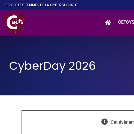
Passer
CE
RCLE DES
F
EMMES DE LA
CY
BER
S
ECURITE
au
contenu
CEFCY
CyberDay 2026
Cet évènem