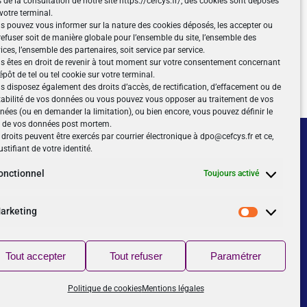
 de la consultation de notre site https://cefcys.fr/, des cookies sont déposés
votre terminal.
s pouvez vous informer sur la nature des cookies déposés, les accepter ou
 refuser soit de manière globale pour l’ensemble du site, l’ensemble des
ices, l’ensemble des partenaires, soit service par service.
s êtes en droit de revenir à tout moment sur votre consentement concernant
épôt de tel ou tel cookie sur votre terminal.
s disposez également des droits d’accès, de rectification, d’effacement ou de
tabilité de vos données ou vous pouvez vous opposer au traitement de vos
nées (ou en demander la limitation), ou bien encore, vous pouvez définir le
t de vos données post mortem.
Suivez-nous
droits peuvent être exercés par courrier électronique à dpo@cefcys.fr et ce,
ustifiant de votre identité.
onctionnel
Toujours activé
NOUVEAU
Retrouver le CEFCYS sur YouTube,
arketing
abonnez-vous !
Marketing
Tout accepter
Tout refuser
Paramétrer
Politique de cookies
Mentions légales