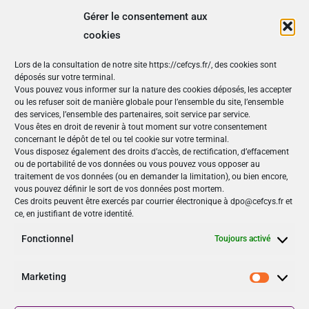
Détails
Gérer le consentement aux
cookies
Début :
1 octobre 2024
Lors de la consultation de notre site https://cefcys.fr/, des cookies sont
Fin :
31 octobre 2024
déposés sur votre terminal.
Site :
https://www.cybermalveillance.gouv.fr/tous-
Vous pouvez vous informer sur la nature des cookies déposés, les accepter
ou les refuser soit de manière globale pour l’ensemble du site, l’ensemble
nos-contenus/actualites/2024-cybermois
des services, l’ensemble des partenaires, soit service par service.
Vous êtes en droit de revenir à tout moment sur votre consentement
concernant le dépôt de tel ou tel cookie sur votre terminal.
Nos Publications
Vous disposez également des droits d’accès, de rectification, d’effacement
ou de portabilité de vos données ou vous pouvez vous opposer au
Articles (69)
traitement de vos données (ou en demander la limitation), ou bien encore,
Le Cefcys et son engagement (4)
vous pouvez définir le sort de vos données post mortem.
Ces droits peuvent être exercés par courrier électronique à dpo@cefcys.fr et
Le Cyber Women Day (10)
ce, en justifiant de votre identité.
Les femmes dans la cyber (19)
Les publications du Cefcys (7)
Fonctionnel
Toujours activé
Podcasts (2)
publié par un(e) membre du Cefcys (20)
Marketing
Sensibilisation (1)
Marketi
Vidéos (8)