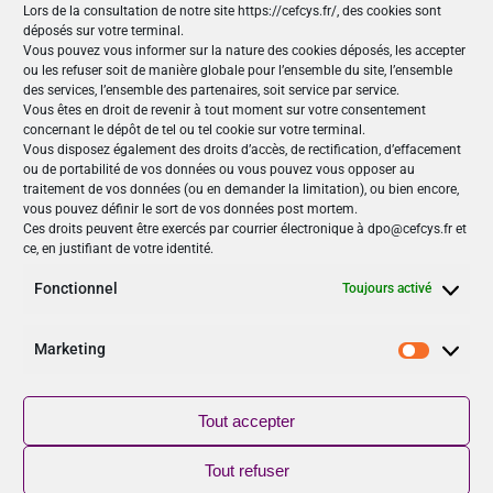
Lors de la consultation de notre site https://cefcys.fr/, des cookies sont
racontees-par-les-femmes/podcast-n03-cefcys-les-
déposés sur votre terminal.
cyberstories-racontees-par-les-femmes-manon-
Vous pouvez vous informer sur la nature des cookies déposés, les accepter
ou les refuser soit de manière globale pour l’ensemble du site, l’ensemble
dubien-recoit-fadila-leturcq
des services, l’ensemble des partenaires, soit service par service.
Vous êtes en droit de revenir à tout moment sur votre consentement
concernant le dépôt de tel ou tel cookie sur votre terminal.
Nos Publications
Vous disposez également des droits d’accès, de rectification, d’effacement
ou de portabilité de vos données ou vous pouvez vous opposer au
Articles (69)
traitement de vos données (ou en demander la limitation), ou bien encore,
Le Cefcys et son engagement (4)
vous pouvez définir le sort de vos données post mortem.
Ces droits peuvent être exercés par courrier électronique à dpo@cefcys.fr et
Le Cyber Women Day (10)
ce, en justifiant de votre identité.
Les femmes dans la cyber (19)
Les publications du Cefcys (7)
Fonctionnel
Toujours activé
Podcasts (2)
publié par un(e) membre du Cefcys (20)
Marketing
Marketi
Sensibilisation (1)
Vidéos (8)
Tout accepter
Suivez-nous
Tout refuser