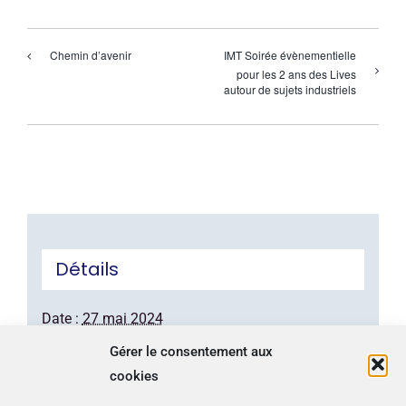
IMT Soirée évènementielle
Chemin d’avenir
pour les 2 ans des Lives
autour de sujets industriels
Détails
Date :
27 mai 2024
Heure :
Gérer le consentement aux
8h00 - 17h00
cookies
Site :
https://podcast.ausha.co/les-cyberstories-