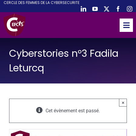
CE
RCLE DES
F
EMMES DE LA
CY
BER
S
ECURITE
Passer
au
contenu
Tog
Nav
ACCUEIL
Cyberstories n°3 Fadila
CEFCYS
ACTIVITES
Leturcq
EVENEMENTS
PUBLICATIONS
PODCAST
×
Cet évènement est passé.
NOUS REJOINDRE
PARTENAIRES