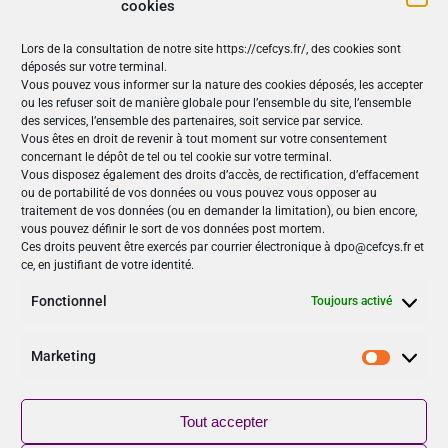
cookies
Lille
Lors de la consultation de notre site https://cefcys.fr/, des cookies sont
France
déposés sur votre terminal.
Vous pouvez vous informer sur la nature des cookies déposés, les accepter
+ Google Map
ou les refuser soit de manière globale pour l’ensemble du site, l’ensemble
des services, l’ensemble des partenaires, soit service par service.
Vous êtes en droit de revenir à tout moment sur votre consentement
concernant le dépôt de tel ou tel cookie sur votre terminal.
Nos Publications
Vous disposez également des droits d’accès, de rectification, d’effacement
ou de portabilité de vos données ou vous pouvez vous opposer au
Articles (69)
traitement de vos données (ou en demander la limitation), ou bien encore,
Le Cefcys et son engagement (4)
vous pouvez définir le sort de vos données post mortem.
Ces droits peuvent être exercés par courrier électronique à dpo@cefcys.fr et
Le Cyber Women Day (10)
ce, en justifiant de votre identité.
Les femmes dans la cyber (19)
Les publications du Cefcys (7)
Fonctionnel
Toujours activé
Podcasts (2)
publié par un(e) membre du Cefcys (20)
Marketing
Sensibilisation (1)
Marketi
Vidéos (8)
Tout accepter
Suivez-nous