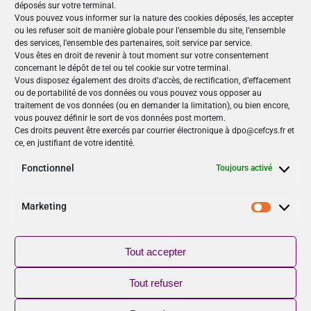
déposés sur votre terminal.
Fin :
17 septembre -17h00
Vous pouvez vous informer sur la nature des cookies déposés, les accepter
ou les refuser soit de manière globale pour l’ensemble du site, l’ensemble
Site :
https://france.cyberseries.io/
des services, l’ensemble des partenaires, soit service par service.
Vous êtes en droit de revenir à tout moment sur votre consentement
concernant le dépôt de tel ou tel cookie sur votre terminal.
Nos Publications
Vous disposez également des droits d’accès, de rectification, d’effacement
ou de portabilité de vos données ou vous pouvez vous opposer au
Articles (69)
traitement de vos données (ou en demander la limitation), ou bien encore,
Le Cefcys et son engagement (4)
vous pouvez définir le sort de vos données post mortem.
Ces droits peuvent être exercés par courrier électronique à dpo@cefcys.fr et
Le Cyber Women Day (10)
ce, en justifiant de votre identité.
Les femmes dans la cyber (19)
Les publications du Cefcys (7)
Fonctionnel
Toujours activé
Podcasts (2)
publié par un(e) membre du Cefcys (20)
Marketing
Marketi
Sensibilisation (1)
Vidéos (8)
Tout accepter
Suivez-nous
Tout refuser
NOUVEAU