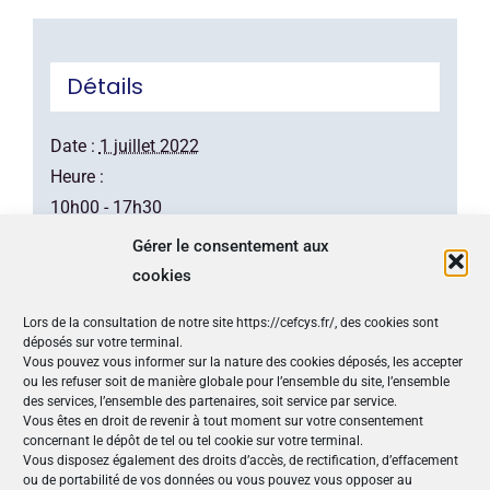
Détails
Date :
1 juillet 2022
Heure :
10h00 - 17h30
Catégorie d’Évènement:
Interventions
Gérer le consentement aux
Site :
https://women-for-future.fr/montpellier/
cookies
Organisateur
Lors de la consultation de notre site https://cefcys.fr/, des cookies sont
déposés sur votre terminal.
Vous pouvez vous informer sur la nature des cookies déposés, les accepter
ou les refuser soit de manière globale pour l’ensemble du site, l’ensemble
Région et ville de Montpellier
des services, l’ensemble des partenaires, soit service par service.
Vous êtes en droit de revenir à tout moment sur votre consentement
concernant le dépôt de tel ou tel cookie sur votre terminal.
Nos Publications
Vous disposez également des droits d’accès, de rectification, d’effacement
ou de portabilité de vos données ou vous pouvez vous opposer au