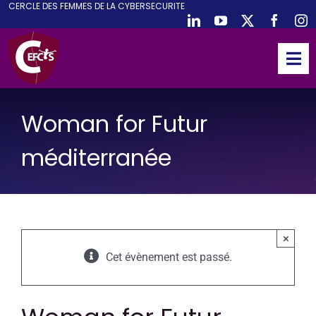
CE
RCLE DES
F
EMMES DE LA
CY
BER
S
ECURITE
Passer
au
contenu
Tog
Nav
ACCUEIL
Woman for Futur
CEFCYS
ACTIVITES
méditerranée
EVENEMENTS
PUBLICATIONS
PODCAST
×
Cet évènement est passé.
NOUS REJOINDRE
PARTENAIRES