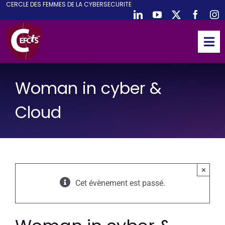
CE
RCLE DES
F
EMMES DE LA
CY
BER
S
ECURITE
Passer
au
contenu
Tog
Nav
ACCUEIL
Woman in cyber &
CEFCYS
ACTIVITES
Cloud
EVENEMENTS
PUBLICATIONS
PODCAST
×
Cet évènement est passé.
NOUS REJOINDRE
PARTENAIRES