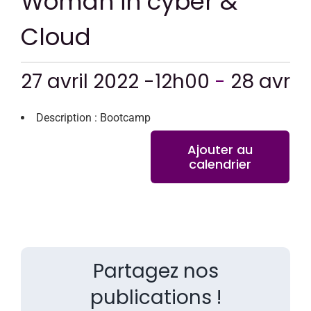
Woman in cyber &
CONTACT
Cloud
27 avril 2022 -12h00
-
28 avril
Description : Bootcamp
Ajouter au
calendrier
Partagez nos
publications !