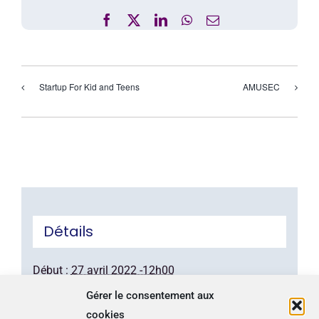
Facebook
X
LinkedIn
WhatsApp
Email
Startup For Kid and Teens
AMUSEC
Détails
Début :
27 avril 2022 -12h00
Fin :
28 avril 2022 -17h00
Gérer le consentement aux
Catégorie d’Évènement:
Interventions
cookies