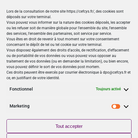
Organisateur
Lors de la consultation de notre site https://cefcys.fr/, des cookies sont
déposés sur votre terminal.
Vous pouvez vous informer sur la nature des cookies déposés, les accepter
ou les refuser soit de manière globale pour l’ensemble du site, l’ensemble
CEFCYS et Orange
des services, l’ensemble des partenaires, soit service par service.
Vous êtes en droit de revenir à tout moment sur votre consentement
concernant le dépôt de tel ou tel cookie sur votre terminal.
Nos Publications
Vous disposez également des droits d’accès, de rectification, d’effacement
ou de portabilité de vos données ou vous pouvez vous opposer au
Articles (69)
traitement de vos données (ou en demander la limitation), ou bien encore,
Le Cefcys et son engagement (4)
vous pouvez définir le sort de vos données post mortem.
Ces droits peuvent être exercés par courrier électronique à dpo@cefcys.fr et
Le Cyber Women Day (10)
ce, en justifiant de votre identité.
Les femmes dans la cyber (19)
Les publications du Cefcys (7)
Fonctionnel
Toujours activé
Podcasts (2)
publié par un(e) membre du Cefcys (20)
Marketing
Sensibilisation (1)
Marketi
Vidéos (8)
Tout accepter
Suivez-nous