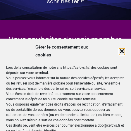
sans hésiter !”
Vous souhaitez devenir membre
du Cefcys, l’association des
Gérer le consentement aux
cookies
femmes de la cybersécurité ?
Lors de la consultation de notre site https://cefcys.fr/, des cookies sont
déposés sur votre terminal.
Rejoignez-nous
Vous pouvez vous informer sur la nature des cookies déposés, les accepter
ou les refuser soit de manière globale pour l’ensemble du site, l’ensemble
des services, l’ensemble des partenaires, soit service par service.
Vous êtes en droit de revenir à tout moment sur votre consentement
concernant le dépôt de tel ou tel cookie sur votre terminal.
Nos Publications
Vous disposez également des droits d’accès, de rectification, d’effacement
ou de portabilité de vos données ou vous pouvez vous opposer au
Articles (69)
traitement de vos données (ou en demander la limitation), ou bien encore,
Le Cefcys et son engagement (4)
vous pouvez définir le sort de vos données post mortem.
Ces droits peuvent être exercés par courrier électronique à dpo@cefcys.fr et
Le Cyber Women Day (10)
ce, en justifiant de votre identité.