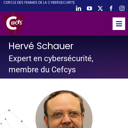
CE
RCLE DES
F
EMMES DE LA
CY
BER
S
ECURITE
Passer
au
contenu
Tog
Nav
ACCUEIL
Hervé Schauer
CEFCYS
Expert en cybersécurité,
ACTIVITES
membre du Cefcys
EVENEMENTS
PUBLICATIONS
PODCAST
NOUS REJOINDRE
PARTENAIRES