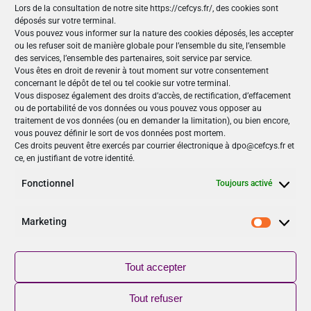
Lors de la consultation de notre site https://cefcys.fr/, des cookies sont
déposés sur votre terminal.
Rejoignez-nous
Vous pouvez vous informer sur la nature des cookies déposés, les accepter
ou les refuser soit de manière globale pour l’ensemble du site, l’ensemble
des services, l’ensemble des partenaires, soit service par service.
Vous êtes en droit de revenir à tout moment sur votre consentement
concernant le dépôt de tel ou tel cookie sur votre terminal.
Nos Publications
Vous disposez également des droits d’accès, de rectification, d’effacement
ou de portabilité de vos données ou vous pouvez vous opposer au
Articles (69)
traitement de vos données (ou en demander la limitation), ou bien encore,
Le Cefcys et son engagement (4)
vous pouvez définir le sort de vos données post mortem.
Ces droits peuvent être exercés par courrier électronique à dpo@cefcys.fr et
Le Cyber Women Day (10)
ce, en justifiant de votre identité.
Les femmes dans la cyber (19)
Les publications du Cefcys (7)
Fonctionnel
Toujours activé
Podcasts (2)
publié par un(e) membre du Cefcys (20)
Marketing
Marketi
Sensibilisation (1)
Vidéos (8)
Tout accepter
Suivez-nous
Tout refuser