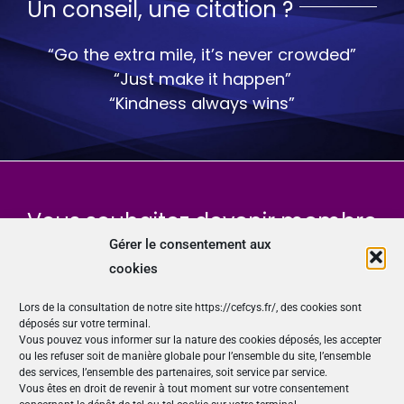
Un conseil, une citation ?
“Go the extra mile, it’s never crowded”
“Just make it happen”
“Kindness always wins”
Vous souhaitez devenir membre
du Cefcys, l’association des
Gérer le consentement aux
cookies
femmes de la cybersécurité ?
Lors de la consultation de notre site https://cefcys.fr/, des cookies sont
déposés sur votre terminal.
Rejoignez-nous
Vous pouvez vous informer sur la nature des cookies déposés, les accepter
ou les refuser soit de manière globale pour l’ensemble du site, l’ensemble
des services, l’ensemble des partenaires, soit service par service.
Vous êtes en droit de revenir à tout moment sur votre consentement