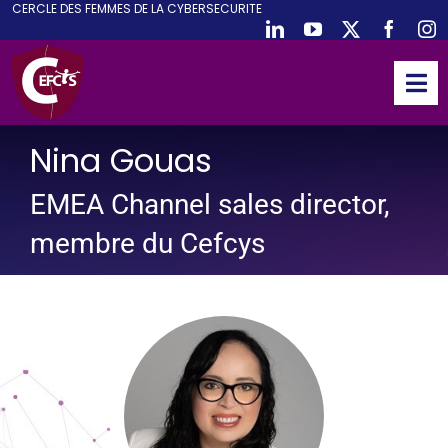
CE
RCLE DES
F
EMMES DE LA
CY
BER
S
ECURITE
Passer
au
contenu
Tog
Nav
ACCUEIL
Nina Gouas
CEFCYS
EMEA Channel sales director,
ACTIVITES
membre du Cefcys
EVENEMENTS
PUBLICATIONS
PODCAST
NOUS REJOINDRE
PARTENAIRES