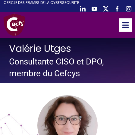
CE
RCLE DES
F
EMMES DE LA
CY
BER
S
ECURITE
Passer
au
contenu
Tog
Nav
ACCUEIL
Valérie Utges
CEFCYS
Consultante CISO et DPO,
ACTIVITES
membre du Cefcys
EVENEMENTS
PUBLICATIONS
PODCAST
NOUS REJOINDRE
PARTENAIRES