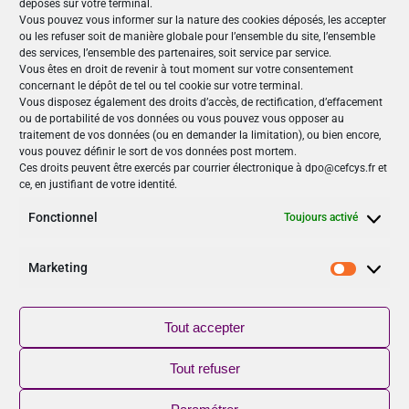
déposés sur votre terminal.
Rejoignez-nous
Vous pouvez vous informer sur la nature des cookies déposés, les accepter
ou les refuser soit de manière globale pour l’ensemble du site, l’ensemble
des services, l’ensemble des partenaires, soit service par service.
Vous êtes en droit de revenir à tout moment sur votre consentement
concernant le dépôt de tel ou tel cookie sur votre terminal.
Nos Publications
Vous disposez également des droits d’accès, de rectification, d’effacement
ou de portabilité de vos données ou vous pouvez vous opposer au
Articles (69)
traitement de vos données (ou en demander la limitation), ou bien encore,
Le Cefcys et son engagement (4)
vous pouvez définir le sort de vos données post mortem.
Ces droits peuvent être exercés par courrier électronique à dpo@cefcys.fr et
Le Cyber Women Day (10)
ce, en justifiant de votre identité.
Les femmes dans la cyber (19)
Les publications du Cefcys (7)
Fonctionnel
Toujours activé
Podcasts (2)
publié par un(e) membre du Cefcys (20)
Marketing
Marketi
Sensibilisation (1)
Vidéos (8)
Tout accepter
Suivez-nous
Tout refuser
NOUVEAU