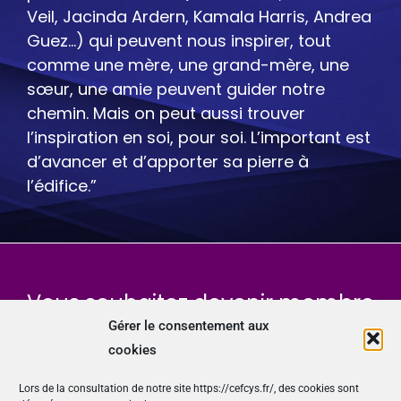
Veil, Jacinda Ardern, Kamala Harris, Andrea
Guez…) qui peuvent nous inspirer, tout
comme une mère, une grand-mère, une
sœur, une amie peuvent guider notre
chemin. Mais on peut aussi trouver
l’inspiration en soi, pour soi. L’important est
d’avancer et d’apporter sa pierre à
l’édifice.”
Vous souhaitez devenir membre
du Cefcys, l’association des
Gérer le consentement aux
cookies
femmes de la cybersécurité ?
Lors de la consultation de notre site https://cefcys.fr/, des cookies sont