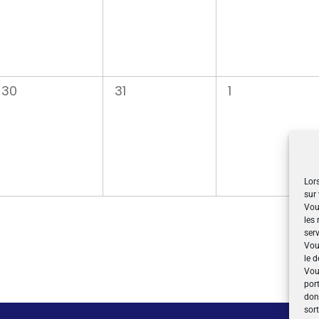
0
0
0
30
31
1
évènement,
évènement,
évènement,
Lors
sur 
Vou
les
serv
Vou
le d
Vou
por
don
sor