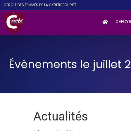
Passer
CE
RCLE DES
F
EMMES DE LA
CY
BER
S
ECURITE
au
contenu
CEFCY
Évènements le juillet 
Actualités