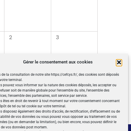
0
0
2
3
évènement,
évènement,
Gérer le consentement aux cookies
 de la consultation de notre site https://cefcys.fr/, des cookies sont déposés
votre terminal.
s pouvez vous informer sur la nature des cookies déposés, les accepter ou
 refuser soit de manière globale pour l’ensemble du site, l’ensemble des
ices, l’ensemble des partenaires, soit service par service.
S’abonner au calendrier
s êtes en droit de revenir à tout moment sur votre consentement concernant
épôt de tel ou tel cookie sur votre terminal.
s disposez également des droits d’accès, de rectification, d’effacement ou de
tabilité de vos données ou vous pouvez vous opposer au traitement de vos
nées (ou en demander la limitation), ou bien encore, vous pouvez définir le
t de vos données post mortem.