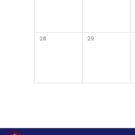
0
0
28
29
évènement,
évènement,