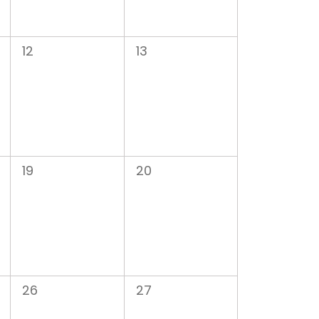
0
0
12
13
évènement,
évènement,
0
0
19
20
évènement,
évènement,
0
0
26
27
évènement,
évènement,