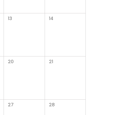
0
0
13
14
évènement,
évènement,
0
0
20
21
évènement,
évènement,
0
0
27
28
évènement,
évènement,