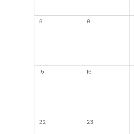
0
0
8
9
évènement,
évènement,
0
0
15
16
évènement,
évènement,
0
0
22
23
évènement,
évènement,