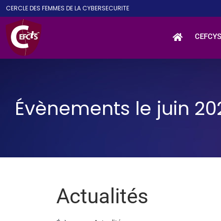
Passer
CE
RCLE DES
F
EMMES DE LA
CY
BER
S
ECURITE
au
contenu
CEFCY
Évènements le juin 20
Actualités