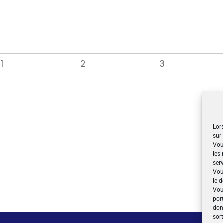
0
0
0
1
2
3
évènement,
évènement,
évènement,
Lors
sur 
Vou
les
serv
Vou
le d
Vou
por
don
sor