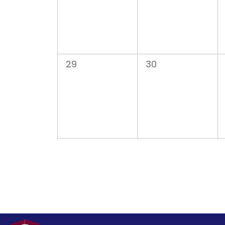
0
0
29
30
évènement,
évènement,