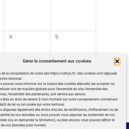
0
0
4
5
évènement,
évènement,
Gérer le consentement aux cookies
 de la consultation de notre site https://cefcys.fr/, des cookies sont déposés
votre terminal.
s pouvez vous informer sur la nature des cookies déposés, les accepter ou
 refuser soit de manière globale pour l’ensemble du site, l’ensemble des
ices, l’ensemble des partenaires, soit service par service.
S’abonner au calendrier
s êtes en droit de revenir à tout moment sur votre consentement concernant
épôt de tel ou tel cookie sur votre terminal.
s disposez également des droits d’accès, de rectification, d’effacement ou de
tabilité de vos données ou vous pouvez vous opposer au traitement de vos
nées (ou en demander la limitation), ou bien encore, vous pouvez définir le
t de vos données post mortem.