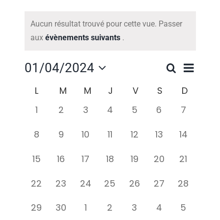
Évènements
CONTACT
Aucun résultat trouvé pour cette vue. Passer
Notice
aux
évènements suivants
.
Nav
01/04/2024
Recherche
Rech
Mois
Sélectionnez
de
Calendrier
L
LUNDI
M
M
J
V
S
D
une
et
MARDI
MERCREDI
JEUDI
VENDREDI
SAMEDI
DIMANC
vue
date.
0
0
0
0
0
0
0
1
2
3
4
5
6
7
de
navig
évènements
évènements
évènements
évènements
évènements
évènements
évèneme
Évè
0
0
0
0
0
0
0
8
9
10
11
12
13
14
Évènements
de
évènements
évènements
évènements
évènements
évènements
évènements
évèneme
0
0
0
0
0
0
0
15
16
17
18
19
20
21
vues
évènements
évènements
évènements
évènements
évènements
évènements
évèneme
0
0
0
0
0
0
0
22
23
24
25
26
27
28
Évèn
évènements
évènements
évènements
évènements
évènements
évènements
évèneme
0
0
0
0
0
0
0
29
30
1
2
3
4
5
évènements
évènements
évènements
évènements
évènements
évènements
évèneme