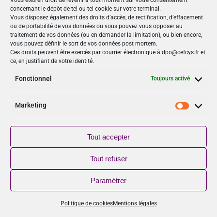
Vous êtes en droit de revenir à tout moment sur votre consentement
concernant le dépôt de tel ou tel cookie sur votre terminal.
Nos Publications
Vous disposez également des droits d’accès, de rectification, d’effacement
ou de portabilité de vos données ou vous pouvez vous opposer au
Articles (69)
traitement de vos données (ou en demander la limitation), ou bien encore,
Le Cefcys et son engagement (4)
vous pouvez définir le sort de vos données post mortem.
Ces droits peuvent être exercés par courrier électronique à dpo@cefcys.fr et
Le Cyber Women Day (10)
ce, en justifiant de votre identité.
Les femmes dans la cyber (19)
Les publications du Cefcys (7)
Fonctionnel
Toujours activé
Podcasts (2)
publié par un(e) membre du Cefcys (20)
Marketing
Marketi
Sensibilisation (1)
Vidéos (8)
Tout accepter
Suivez-nous
Tout refuser
NOUVEAU
Paramétrer
Retrouver le CEFCYS sur YouTube, abonnez-vous !
Politique de cookies
Mentions légales