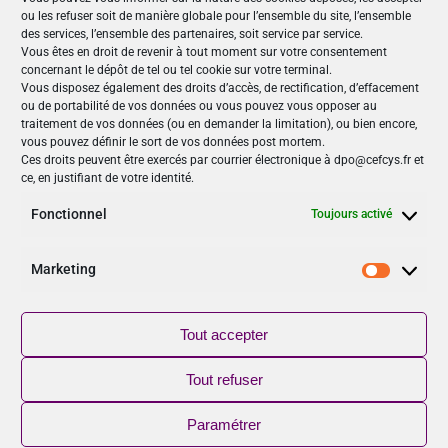
ou les refuser soit de manière globale pour l’ensemble du site, l’ensemble
crip-2025
des services, l’ensemble des partenaires, soit service par service.
Vous êtes en droit de revenir à tout moment sur votre consentement
concernant le dépôt de tel ou tel cookie sur votre terminal.
Nos Publications
Vous disposez également des droits d’accès, de rectification, d’effacement
ou de portabilité de vos données ou vous pouvez vous opposer au
Articles (69)
traitement de vos données (ou en demander la limitation), ou bien encore,
Le Cefcys et son engagement (4)
vous pouvez définir le sort de vos données post mortem.
Ces droits peuvent être exercés par courrier électronique à dpo@cefcys.fr et
Le Cyber Women Day (10)
ce, en justifiant de votre identité.
Les femmes dans la cyber (19)
Les publications du Cefcys (7)
Fonctionnel
Toujours activé
Podcasts (2)
publié par un(e) membre du Cefcys (20)
Marketing
Marketi
Sensibilisation (1)
Vidéos (8)
Tout accepter
Suivez-nous
Tout refuser
NOUVEAU
Paramétrer
Retrouver le CEFCYS sur YouTube, abonnez-vous !