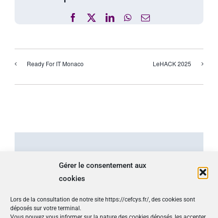
Facebook
X
LinkedIn
WhatsApp
Email
Ready For IT Monaco
LeHACK 2025
Détails
Gérer le consentement aux
cookies
Début :
16 juin 2025 -18h00
Lors de la consultation de notre site https://cefcys.fr/, des cookies sont
Fin :
17 juin 2025 -17h00
déposés sur votre terminal.
Site :
https://www.crip-asso.fr/les-universites-du-
Vous pouvez vous informer sur la nature des cookies déposés, les accepter