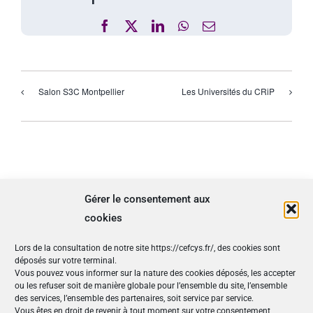
Facebook
X
LinkedIn
WhatsApp
Email
Salon S3C Montpellier
Les Universités du CRiP
Gérer le consentement aux
cookies
Détails
Lors de la consultation de notre site https://cefcys.fr/, des cookies sont
déposés sur votre terminal.
Début :
20 mai 2025 -8h00
Vous pouvez vous informer sur la nature des cookies déposés, les accepter
ou les refuser soit de manière globale pour l’ensemble du site, l’ensemble
Fin :
22 mai 2025 -17h00
des services, l’ensemble des partenaires, soit service par service.
Vous êtes en droit de revenir à tout moment sur votre consentement